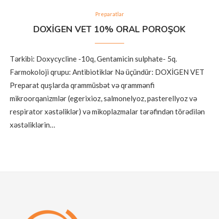
Preparatlar
DOXİGEN VET 10% ORAL POROŞOK
Tərkibi: Doxycycline -10q, Gentamicin sulphate- 5q.
Farmokoloji qrupu: Antibiotiklər Nə üçündür: DOXİGEN VET
Preparat quşlarda qrammüsbət və qrammənfi
mikroorqanizmlər (egerixioz, salmonelyoz, pasterellyoz və
respirator xəstəliklər) və mikoplazmalar tərəfindən törədilən
xəstəliklərin…