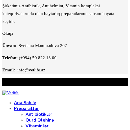
Şirkətimiz Antibiotik, Antihelmint, Vitamin kompleksi
kateqoriyalarında olan baytarlıq preparatlarının satışını həyata
keçirir.
Əlaqə
Ünvan:
Svetlana Məmmədova 207
Telefon:
(+994) 50 822 13 00
Email:
info@vetlife.az
@2021 - Bütün Hüquqlar Qorunur
Ana Səhifə
Preparatlar
Antibiotiklər
Qurd Əlehinə
Vitaminlər