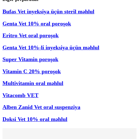
Bufas Vet inyeksiya üçün steril məhlul
Genta Vet 10% oral poroşok
Eritro Vet oral poroşok
Genta Vet 10%-li inyeksiya üçün məhlul
Super Vitamin poroşok
Vitamin C 20% poroşok
Multivitamin oral məhlul
Vitacomb VET
Alben Zanid Vet oral suspenziya
Doksi Vet 10% oral məhlul