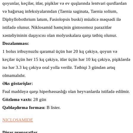
qoyunlar, keçilər, itlər, pişiklər və ev quşlarında lentvari qurdlardan
və bağırsaq infeksiyalarından (Taenia saginata, Taenia solium,
Diphyllobothrium latum, Fasiolopsis buski) müalicə məqsədi ilə
istifadə olunur. Niklosamid həmçinin gistosomoz parazitlər
xəstəliyininin daşıyıcısı olan molyuskalara qarşı tətbiq olunur.
Dozalanması:
1 bolus iribuynuzlu qaramal üçün hər 20 kq çəkiyə, qoyun və
keçilər üçün her 15 kq çəkiyə, itlər üçün hər 10 kq çəkiyə, pişiklərdə
isə hər 3.3 kq çəkiyə oral yolla verilir. Tətbiqi 3 gündən artıq
olmamalıdır.
Əks göstərişlər:
Fəal maddəyə qarşı hiperhəssaslığı olan heyvanlarda istifadə edilmir.
Gözləmə vaxtı:
28 gün
Qablaşdırma forması
: B lister.
NICLOSAMIDE
Digər preparatlar