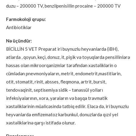
duzu – 200000 TV, benzilpenisillin procaine – 200000 TV
Farmokoloji qrupu:
Antibiotiklər
Nə üçündür:
BİCİLLİN 5 VET Preparat iri buynuzlu heyvanlarda (iBH),
atlarda , qoyun, keçi, donuz, it, pişik və toyuqlarda pensillinlərə
həssas olan mikroorqanizmlər tərəfindən xəstəliklərin o
cümlədən pnevmoniyaların, metrit, endometrit,mastitlərin,
otit, stomatit, rinit, absses, fleqmona, artrit, bursit,
tendovaqinit, septisemiya sidik – tənəssül yolları
infeksiyalarının, xora, yaraların və başqa travmatik
xəstəliklərinin müalicəsində tətbiq edilir. Eləcə də, iri buynuzlu
heyvanlarda emfizematoz karbunkul, donuzlarda qızıl yel
xəstəliklərinə qarşı istifadə olunur.