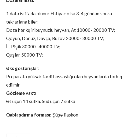
Dozalanması:
1 dəfə istifadə olunur Ehtiyac olsa 3-4 gündən sonra
təkrarlana bilər;
Doza hər kq iribuynuzlu heyvan, At 10000- 20000 TV;
Qoyun, Donuz, Dayça, Buzov 20000- 30000 TV;
İt, Pişik 30000- 40000 TV;
Quşlar 50000 TV;
Əks göstərişlər:
Preparata yüksək fərdi həssaslığı olan heyvanlarda tətbiq
edilmir
Gözləmə vaxtı:
Ət üçün 14 sutka. Süd üçün 7 sutka
Qablaşdırma forması:
Şüşə flaskon