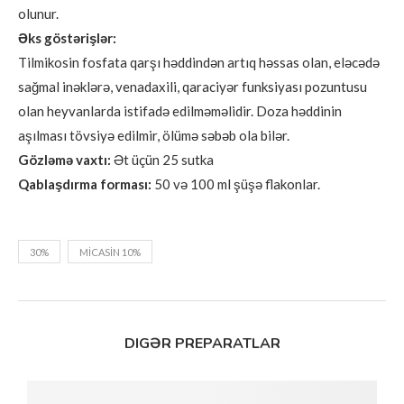
olunur.
Əks göstərişlər:
Tilmikosin fosfata qarşı həddindən artıq həssas olan, eləcədə
sağmal inəklərə, venadaxili, qaraciyər funksiyası pozuntusu
olan heyvanlarda istifadə edilməməlidir. Doza həddinin
aşılması tövsiyə edilmir, ölümə səbəb ola bilər.
Gözləmə vaxtı:
Ət üçün 25 sutka
Qablaşdırma forması:
50 və 100 ml şüşə flakonlar.
30%
MİCASİN 10%
DIGƏR PREPARATLAR