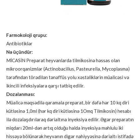
Farmokoloji qrupu:
Antibiotiklər
Nə üçündür:
MİCASİN Preparat heyvanlarda tilmikosinə həssas olan
mikroorqanizmlər (Actinobacillus, Pasteurella, Mycoplasma)
tərəfindən törədilən tənəffüs yolu xəstəliklərin müalicəsi və
ikincili infeksiyalara qarşı tətbiq edilir.
Dozalanması:
Müalicə məqsədilə qaramala preparat, bir dəfə hər 10 kq diri
kütləsinə 1,0ml (hər kq diri kütləsinə 1Omq Tilmikosin) hesabı
ilə dozalaşdırılaraq dərialtına inyeksiya edilir. Əgər preparatın
miqdarı 20ml-dən artıq olduğu halda inyeksiya məhlulu iki
hissəyə bölünərək heyvanın digər nahiyyəsinə dərialtı istifadə