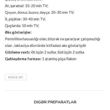
At, qaramal: 10-20 min TV;
Qoyun, donuz, buzov, dayça: 20-30 min TV;
İt, pişiklər: 30-40 min TV;
Quşlarda: 50 min TV;
Əks göstərişlər:
Penisillinə həssaslığı olan, böyrək və qaraciyər çatışmazlığı
olan , laktasiya dövründə istifadəsi əks göstərişdir
Gözləmə vaxtı:
Ət üçün 2 sutka. Süd üçün 2 sutka
Qablaşdırma forması:
1 qramlıq şüşə flakon
PENİCİL VET
DIGƏR PREPARATLAR