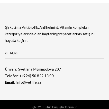
Şirkətimiz Antibiotik, Antihelmint, Vitamin kompleksi
kateqoriyalarında olan baytarlıq preparatlarının satışını
həyata keçirir.
ƏLAQƏ
Ünvan:
Svetlana Məmmədova 207
Telefon:
(+994) 50 822 13 00
Email:
info@vetlife.az
@2021 - Bütün Hüquqlar Qorunur