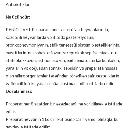
Antibiotiklər
Nə üçündür:
PENİCİL VET Preparat kənd təsərrüfatı heyvanlarında,
xəzdərili heyvanlarda və itlərdə pasterelyozun,
bronxopnevmoniyanın, sidik tənəsssül sistemi xəstəliklərinin,
mastitlərin, nekrobakteriozun, streptokok septisemiyastntn,
stafilokokkozun, aktinomikozun, emfizematozun karbunkulun,
yaraların və doğuşdan sonrakı sepsisin və preparata həssas
olan mikroorqanizmlər tərəfindən törədilən sair xəstəliklərin
və ikincili infeksiyaların müalicəsi məqsədilə istifadə edilir.
Dozalanması:
Preparat hər 8 saatdan bir əzəzlədaxilinə yeridilməklə istifadə
edilir.
Preparat heyvanın 1 kq diri kütləsinə təsir vahidi olmaqla, bu
qaydayla istifadə edilir: