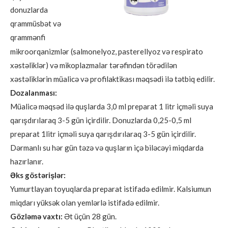
donuzlarda
qrammüsbət və
qrammənfi
mikroorqanizmlər (salmonelyoz, pasterellyoz və respirato
xəstəliklər) və mikoplazmalar tərəfindən törədilən
xəstəliklərin müalicə və profilaktikası məqsədi ilə tətbiq edilir.
Dozalanması:
Müalicə məqsəd ilə quşlarda 3,0 ml preparat 1 litr içməli suya
qarışdırılaraq 3-5 gün içirdilir. Donuzlarda 0,25-0,5 ml
preparat 1litr içməli suya qarışdırılaraq 3-5 gün içirdilir.
Dərmanlı su hər gün təzə və quşların içə biləcəyi miqdarda
hazırlanır.
Əks göstərişlər:
Yumurtlayan toyuqlarda preparat istifadə edilmir. Kalsiumun
miqdarı yüksək olan yemlərlə istifadə edilmir.
Gözləmə vaxtı:
Ət üçün 28 gün.