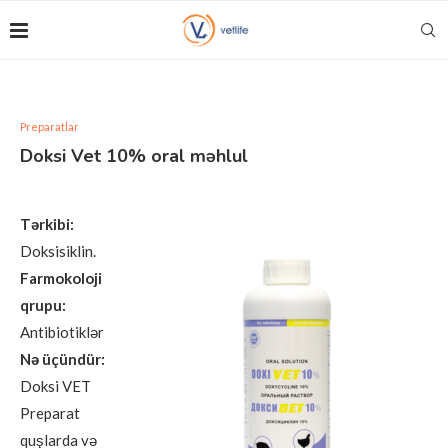
Preparatlar
Doksi Vet 10% oral məhlul
Tərkibi:
Doksisiklin.
Farmokoloji
qrupu:
Antibiotiklər
Nə üçündür:
Doksi VET
Preparat
quşlarda və